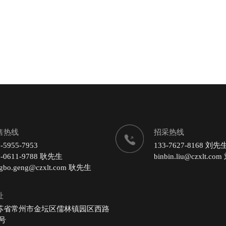
售热线
招采热线
-5955-7953
133-7627-8168 刘先
9-0611-9788 耿先生
binbin.liu@czxlt.c
ngbo.geng@czxlt.com 耿先生
址
苏省常州市金坛区儒林镇园区西路
 号