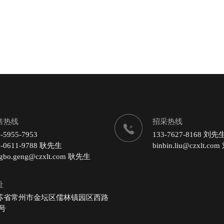
售热线
招采热线
-5955-7953
133-7627-8168 刘先
9-0611-9788 耿先生
binbin.liu@czxlt.c
ngbo.geng@czxlt.com 耿先生
址
苏省常州市金坛区儒林镇园区西路
 号