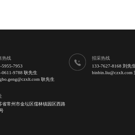
售热线
招采热线
-5955-7953
133-7627-8168 刘先
9-0611-9788 耿先生
binbin.liu@czxlt.c
ngbo.geng@czxlt.com 耿先生
址
苏省常州市金坛区儒林镇园区西路
 号